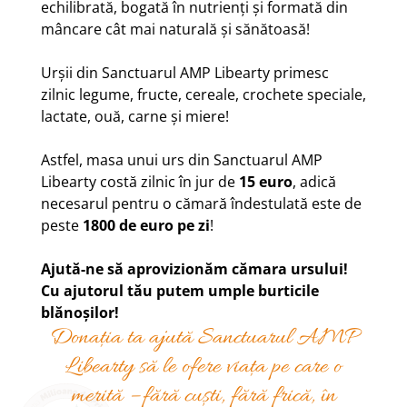
echilibrată, bogată în nutrienți și formată din
mâncare cât mai naturală și sănătoasă!
Urșii din Sanctuarul AMP Libearty primesc
zilnic legume, fructe, cereale, crochete speciale,
lactate, ouă, carne și miere!
Astfel, masa unui urs din Sanctuarul AMP
Libearty costă zilnic în jur de
15 euro
, adică
necesarul pentru o cămară îndestulată este de
peste
1800 de euro pe zi
!
Ajută-ne să aprovizionăm cămara ursului!
Cu ajutorul tău putem umple burticile
blănoșilor!
Donația ta ajută Sanctuarul AMP
Libearty să le ofere viața pe care o
merită – fără cuști, fără frică, în