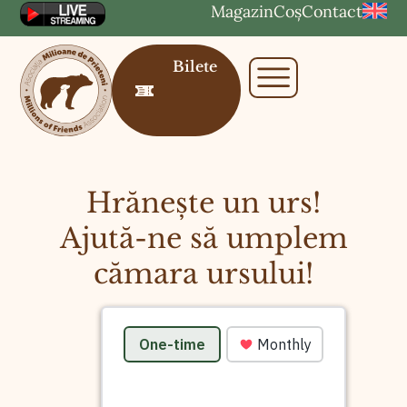
Magazin
Coș
Contact
Bilete
Hrănește un urs!
Ajută-ne să umplem
cămara ursului!